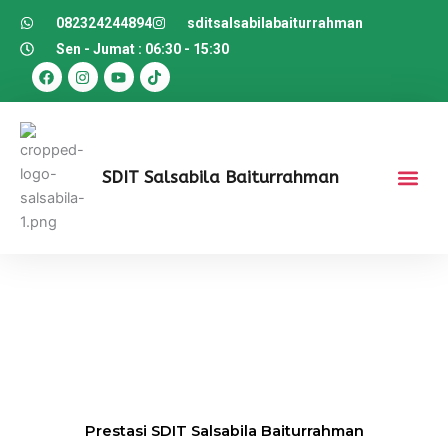
082324244894
sditsalsabilabaiturrahman
Sen - Jumat : 06:30 - 15:30
F
I
Y
T
a
n
o
i
c
s
u
k
e
t
t
t
b
a
u
o
o
g
b
k
o
r
e
k
a
SDIT Salsabila Baiturrahman
m
Prestasi SDIT Salsabila Baiturrahman