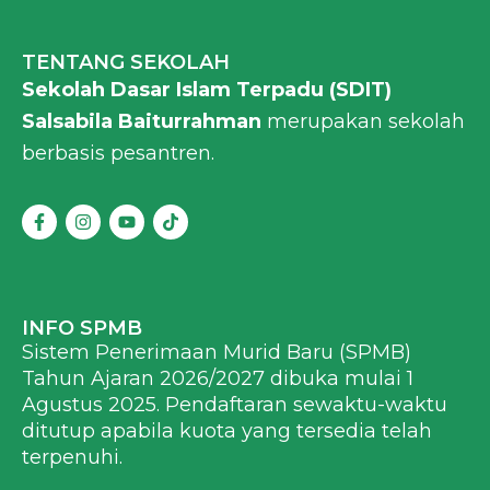
TENTANG SEKOLAH
Sekolah Dasar Islam Terpadu (SDIT)
Salsabila Baiturrahman
merupakan sekolah
berbasis pesantren.
F
I
Y
T
a
n
o
i
c
s
u
k
e
t
t
t
b
a
u
o
o
g
b
k
o
r
e
INFO SPMB
k
a
Sistem Penerimaan Murid Baru (SPMB)
-
m
f
Tahun Ajaran 2026/2027 dibuka mulai 1
Agustus 2025. Pendaftaran sewaktu-waktu
ditutup apabila kuota yang tersedia telah
terpenuhi.