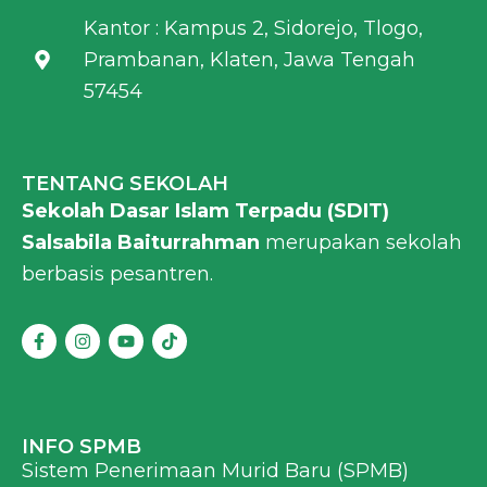
Kantor : Kampus 2, Sidorejo, Tlogo,
Prambanan, Klaten, Jawa Tengah
57454
TENTANG SEKOLAH
Sekolah Dasar Islam Terpadu (SDIT)
Salsabila Baiturrahman
merupakan sekolah
berbasis pesantren.
F
I
Y
T
a
n
o
i
c
s
u
k
e
t
t
t
b
a
u
o
o
g
b
k
o
r
e
INFO SPMB
k
a
Sistem Penerimaan Murid Baru (SPMB)
-
m