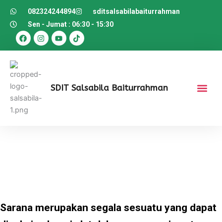
082324244894
sditsalsabilabaiturrahman
Sen - Jumat : 06:30 - 15:30
F
I
Y
T
a
n
o
i
c
s
u
k
e
t
t
t
b
a
u
o
o
g
b
k
o
r
e
k
a
SDIT Salsabila Baiturrahman
m
Sarana merupakan segala sesuatu yang dapat