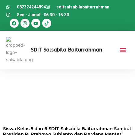
082324244894
sditsalsabilabaiturrahman
Sen - Jumat : 06:30 - 15:30
F
I
Y
T
a
n
o
i
c
s
u
k
e
t
t
t
b
a
u
o
o
g
b
k
o
r
e
SDIT Salsabila Baiturrahman
k
a
m
Siswa Kelas 5 dan 6 SDIT Salsabila Baiturrahman Sambut
Presiden RI Prabowo Subianto dan Perdana Menteri