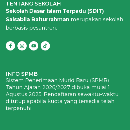
TENTANG SEKOLAH
Sekolah Dasar Islam Terpadu (SDIT)
Salsabila Baiturrahman
merupakan sekolah
berbasis pesantren.
F
I
Y
T
a
n
o
i
c
s
u
k
e
t
t
t
b
a
u
o
o
g
b
k
o
r
e
INFO SPMB
k
a
Sistem Penerimaan Murid Baru (SPMB)
-
m
f
Tahun Ajaran 2026/2027 dibuka mulai 1
Agustus 2025. Pendaftaran sewaktu-waktu
ditutup apabila kuota yang tersedia telah
terpenuhi.