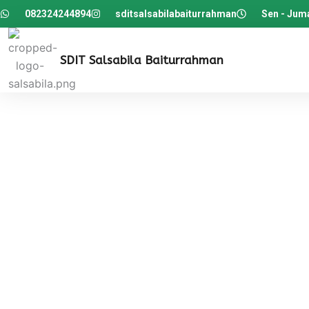
082324244894
sditsalsabilabaiturrahman
Sen - Juma
SDIT Salsabila Baiturrahman