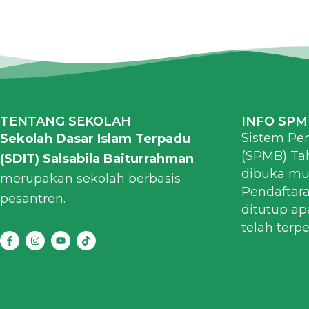
TENTANG SEKOLAH
INFO SP
Sistem Pe
Sekolah Dasar Islam Terpadu
(SPMB) Ta
(SDIT) Salsabila Baiturrahman
dibuka mul
merupakan sekolah berbasis
Pendaftar
pesantren.
ditutup ap
telah terp
F
I
Y
T
a
n
o
i
c
s
u
k
e
t
t
t
b
a
u
o
o
g
b
k
o
r
e
k
a