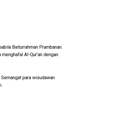
sabila Baiturrahman Prambanan.
a menghafal Al-Qur’an dengan
ng. Semangat para wisudawan
n.